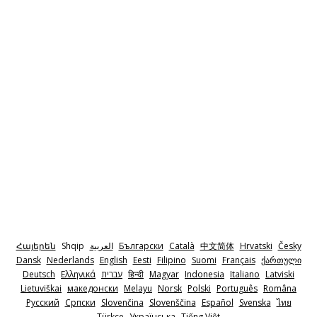
Հայերեն
Shqip
‫العربية
Български
Català
中文简体
Hrvatski
Česky
Dansk
Nederlands
English
Eesti
Filipino
Suomi
Français
ქართული
Deutsch
Ελληνικά
‫עברית
हिन्दी
Magyar
Indonesia
Italiano
Latviski
Lietuviškai
македонски
Melayu
Norsk
Polski
Português
Româna
Pyccкий
Српски
Slovenčina
Slovenščina
Español
Svenska
ไทย
Türkçe
Українська
Tiếng Việt