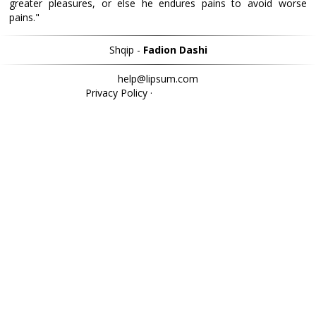
greater pleasures, or else he endures pains to avoid worse
pains."
Shqip -
Fadion Dashi
help@lipsum.com
Privacy Policy
·