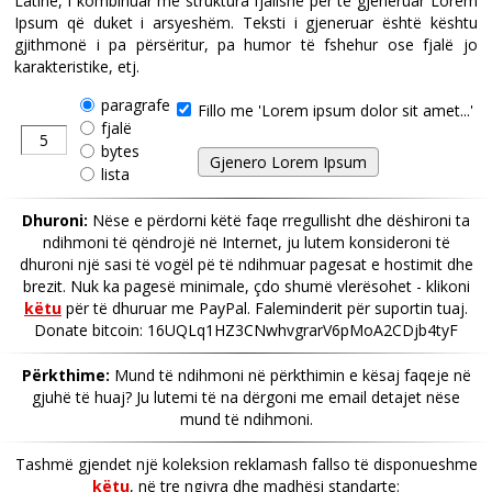
Latine, i kombinuar me struktura fjalishë për të gjeneruar Lorem
Ipsum që duket i arsyeshëm. Teksti i gjeneruar është kështu
gjithmonë i pa përsëritur, pa humor të fshehur ose fjalë jo
karakteristike, etj.
paragrafe
Fillo me 'Lorem ipsum dolor sit amet...'
fjalë
bytes
lista
Dhuroni:
Nëse e përdorni këtë faqe rregullisht dhe dëshironi ta
ndihmoni të qëndrojë në Internet, ju lutem konsideroni të
dhuroni një sasi të vogël pë të ndihmuar pagesat e hostimit dhe
brezit. Nuk ka pagesë minimale, çdo shumë vlerësohet - klikoni
këtu
për të dhuruar me PayPal. Faleminderit për suportin tuaj.
Donate bitcoin: 16UQLq1HZ3CNwhvgrarV6pMoA2CDjb4tyF
Përkthime:
Mund të ndihmoni në përkthimin e kësaj faqeje në
gjuhë të huaj? Ju lutemi të na dërgoni me email detajet nëse
mund të ndihmoni.
Tashmë gjendet një koleksion reklamash fallso të disponueshme
këtu
, në tre ngjyra dhe madhësi standarte: