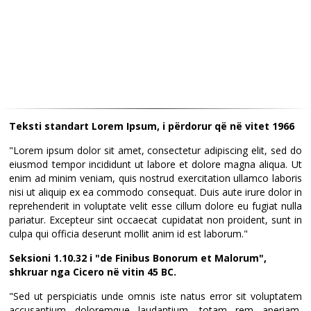
Teksti standart Lorem Ipsum, i përdorur që në vitet 1966
"Lorem ipsum dolor sit amet, consectetur adipiscing elit, sed do
eiusmod tempor incididunt ut labore et dolore magna aliqua. Ut
enim ad minim veniam, quis nostrud exercitation ullamco laboris
nisi ut aliquip ex ea commodo consequat. Duis aute irure dolor in
reprehenderit in voluptate velit esse cillum dolore eu fugiat nulla
pariatur. Excepteur sint occaecat cupidatat non proident, sunt in
culpa qui officia deserunt mollit anim id est laborum."
Seksioni 1.10.32 i "de Finibus Bonorum et Malorum",
shkruar nga Cicero në vitin 45 BC.
"Sed ut perspiciatis unde omnis iste natus error sit voluptatem
accusantium doloremque laudantium, totam rem aperiam,