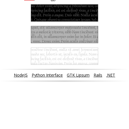
NodeJS
Python Interface
GTK Lipsum
Rails
.NET