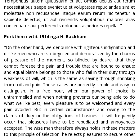
Temporibus autem quibusdam et aut officiis debitis aut rerum
necessitatibus saepe eveniet ut et voluptates repudiandae sint et
molestiae non recusandae. Itaque earum rerum hic tenetur a
sapiente delectus, ut aut reiciendis voluptatibus maiores alias
consequatur aut perferendis doloribus asperiores repellat."
Përkthim i vitit 1914 nga H. Rackham
"On the other hand, we denounce with righteous indignation and
dislike men who are so beguiled and demoralized by the charms
of pleasure of the moment, so blinded by desire, that they
cannot foresee the pain and trouble that are bound to ensue;
and equal blame belongs to those who fail in their duty through
weakness of will, which is the same as saying through shrinking
from toil and pain. These cases are perfectly simple and easy to
distinguish. In a free hour, when our power of choice is
untrammelled and when nothing prevents our being able to do
what we like best, every pleasure is to be welcomed and every
pain avoided. But in certain circumstances and owing to the
claims of duty or the obligations of business it will frequently
occur that pleasures have to be repudiated and annoyances
accepted. The wise man therefore always holds in these matters
to this principle of selection: he rejects pleasures to secure other