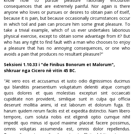
know how to pursue pleasure rationally encounter
consequences that are extremely painful. Nor again is there
anyone who loves or pursues or desires to obtain pain of itself,
because it is pain, but because occasionally circumstances occur
in which toil and pain can procure him some great pleasure. To
take a trivial example, which of us ever undertakes laborious
physical exercise, except to obtain some advantage from it? But
who has any right to find fault with a man who chooses to enjoy
a pleasure that has no annoying consequences, or one who
avoids a pain that produces no resultant pleasure?"
Seksioni 1.10.33 i "de Finibus Bonorum et Malorum",
shkruar nga Cicero në vitin 45 BC.
"At vero eos et accusamus et iusto odio dignissimos ducimus
qui blanditiis praesentium voluptatum deleniti atque corrupti
quos dolores et quas molestias excepturi sint occaecati
cupiditate non provident, similique sunt in culpa qui officia
deserunt mollitia animi, id est laborum et dolorum fuga. Et
harum quidem rerum facilis est et expedita distinctio. Nam libero
tempore, cum soluta nobis est eligendi optio cumque nihil
impedit quo minus id quod maxime placeat facere possimus,
omnis voluptas assumenda est, omnis dolor repellendus.