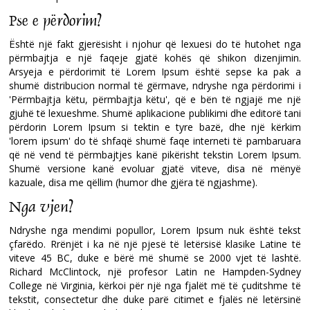
Pse e përdorim?
Është një fakt gjerësisht i njohur që lexuesi do të hutohet nga
përmbajtja e një faqeje gjatë kohës që shikon dizenjimin.
Arsyeja e përdorimit të Lorem Ipsum është sepse ka pak a
shumë distribucion normal të gërmave, ndryshe nga përdorimi i
'Përmbajtja këtu, përmbajtja këtu', që e bën të ngjajë me një
gjuhë të lexueshme. Shumë aplikacione publikimi dhe editorë tani
përdorin Lorem Ipsum si tektin e tyre bazë, dhe një kërkim
'lorem ipsum' do të shfaqë shumë faqe interneti të pambaruara
që në vend të përmbajtjes kanë pikërisht tekstin Lorem Ipsum.
Shumë versione kanë evoluar gjatë viteve, disa në mënyë
kazuale, disa me qëllim (humor dhe gjëra të ngjashme).
Nga vjen?
Ndryshe nga mendimi popullor, Lorem Ipsum nuk është tekst
çfarëdo. Rrënjët i ka në një pjesë të letërsisë klasike Latine të
viteve 45 BC, duke e bërë më shumë se 2000 vjet të lashtë.
Richard McClintock, një profesor Latin ne Hampden-Sydney
College në Virginia, kërkoi për një nga fjalët më të çuditshme të
tekstit, consectetur dhe duke parë citimet e fjalës në letërsinë