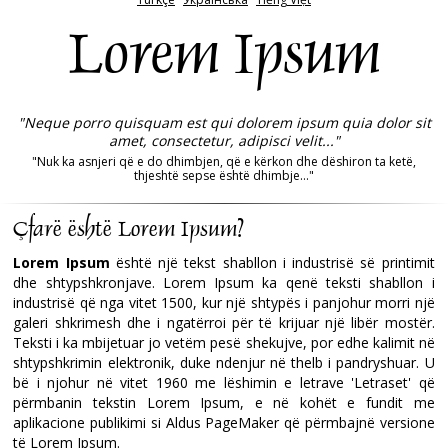
Lorem Ipsum
"Neque porro quisquam est qui dolorem ipsum quia dolor sit
amet, consectetur, adipisci velit..."
"Nuk ka asnjeri që e do dhimbjen, që e kërkon dhe dëshiron ta ketë,
thjeshtë sepse është dhimbje..."
Çfarë është Lorem Ipsum?
Lorem Ipsum
është një tekst shabllon i industrisë së printimit
dhe shtypshkronjave. Lorem Ipsum ka qenë teksti shabllon i
industrisë që nga vitet 1500, kur një shtypës i panjohur morri një
galeri shkrimesh dhe i ngatërroi për të krijuar një libër mostër.
Teksti i ka mbijetuar jo vetëm pesë shekujve, por edhe kalimit në
shtypshkrimin elektronik, duke ndenjur në thelb i pandryshuar. U
bë i njohur në vitet 1960 me lëshimin e letrave 'Letraset' që
përmbanin tekstin Lorem Ipsum, e në kohët e fundit me
aplikacione publikimi si Aldus PageMaker që përmbajnë versione
të Lorem Ipsum.