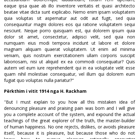
eaque ipsa quae ab illo inventore veritatis et quasi architecto
beatae vitae dicta sunt explicabo. Nemo enim ipsam voluptatem
quia voluptas sit aspernatur aut odit aut fugit, sed quia
consequuntur magni dolores eos qui ratione voluptatem sequi
nesciunt. Neque porro quisquam est, qui dolorem ipsum quia
dolor sit amet, consectetur, adipisci velit, sed quia non
numquam eius modi tempora incidunt ut labore et dolore
magnam aliquam quaerat voluptatem. Ut enim ad minima
veniam, quis nostrum exercitationem ullam corporis suscipit
laboriosam, nisi ut aliquid ex ea commodi consequatur? Quis
autem vel eum iure reprehenderit qui in ea voluptate velit esse
quam nihil molestiae consequatur, vel illum qui dolorem eum
fugiat quo voluptas nulla pariatur?"
Përkthim i vitit 1914 nga H. Rackham
"But I must explain to you how all this mistaken idea of
denouncing pleasure and praising pain was born and I will give
you a complete account of the system, and expound the actual
teachings of the great explorer of the truth, the master-builder
of human happiness. No one rejects, dislikes, or avoids pleasure
itself, because it is pleasure, but because those who do not