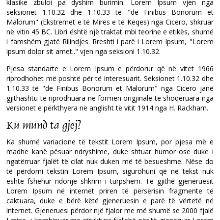
klasike zbuloi pa dyshim burimin. Lorem Ipsum vjen nga
seksionet 1.10.32 dhe 1.10.33 të "de Finibus Bonorum et
Malorum" (Ekstremet e të Mirës e të Keqes) nga Cicero, shkruar
në vitin 45 BC. Libri është një traktat mbi teorine e etikës, shumë
i famshëm gjatë Rilindjes. Rreshti i parë i Lorem Ipsum, "Lorem
ipsum dolor sit amet.." vjen nga seksioni 1.10.32.
Pjesa standarte e Lorem Ipsum e përdorur që në vitet 1966
riprodhohet më poshtë për të interesuarit. Seksionet 1.10.32 dhe
1.10.33 të "de Finibus Bonorum et Malorum" nga Cicero janë
gjithashtu të riprodhuara në formën origjinale të shoqëruara nga
versionet e përkthyera në anglisht të vitit 1914 nga H. Rackham.
Ku mund ta gjej?
Ka shumë variacione të tekstit Lorem Ipsum, por pjesa më e
madhe kanë pësuar ndryshime, duke shtuar humor ose duke i
ngatërruar fjalët të cilat nuk duken më të besueshme. Nëse do
të përdorni tekstin Lorem Ipsum, sigurohuni që në tekst nuk
është fshehur ndonjë shkrim i turpshëm. Të gjithë gjeneruesit
Lorem Ipsum në internet priren të përsërisin fragmente të
caktuara, duke e bërë këtë gjeneruesin e parë të vërtetë në
internet. Gjeneruesi përdor një fjalor me më shumë se 2000 fjalë